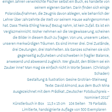
einigen Jahren verwirklichte Fischer selbst ein Buch, es handelte von
seinem eigenen Garten. Darin finden sich einige
Polaroidaufnahmen, die Zeugnis davon ablegen, wie beharrlich der
Lehrer über Jahrzehnte die Welt vor seinem Hause wahrgenommen
hat. Dass Thekla Ehling hierauf Bezug nahm, ist kein Zufall. Es ist ein
Vergiszmeinnicht. Woher nehmen wir die Vergewisserung, scheinen
die Bilder in diesem Buch zu fragen. Von uns, unserem Leben,
unseren merkwürdigen Träumen. Es sind immer drei. Drei Zustände,
drei Deutungen, drei Wahrheiten. Als Ganzes scheinen sie sich
gegenseitig aufzuheben und schweben in fragiler Balance,
anwesend und abwesend zugleich. Wer glaubt, den Bildern sei ein
Zauber inne? Man mag sie einfach nicht in Worte fassen. (Christoph
Schaden)
Gestaltung & llustration: Gesine Grotrian-Steinweg
Texte: David Almond, aus dem Buch Mina
Ausgezeichnet mit dem Prädikat „Deutscher Fotobuchpreis –
Nominiert 2012”
Künstlerbuch in Box 11,5 x 15 cm 104 Seiten 79 Farbabb.
Limitierte, handsignierte Auflage von 500 Exemplaren