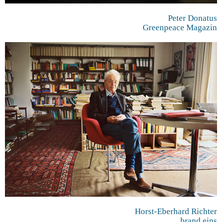
Peter Donatus
Greenpeace Magazin
Horst-Eberhard Richter
brand eins