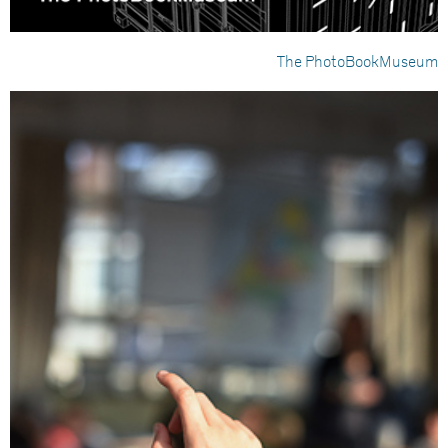
The PhotoBookMuseum